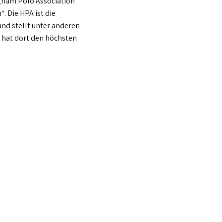
gham Polo Association
. Die HPA ist die
nd stellt unter anderen
h hat dort den höchsten