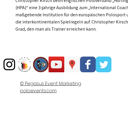
Christopher Kirsch beim englischen Poloverband „Hurlin
(HPA)“ eine 3-jährige Ausbildung zum „International Coach“
maßgebende Institution für den europäischen Polosport u
die interkontinentalen Spielregeln auf. Christopher Kirsc
Grad, den man als Trainer erreichen kann.
© Pegasus Event Marketing
poloevents.com